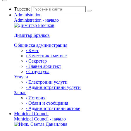
Търсене
Administration
Administration - начало
Димитър Бръчков
Общинска администрация
›
Кмет
›
Заместник кметове
›
Секретар
›
Главен архитект
›
Структура
Услуги
›
Електронни услуги
›
Административни услуги
За нас
›
История
›
Обяви и съобщения
›
Административни актове
Municipal Council
Municipal Council - начало