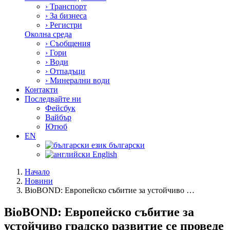
›
Транспорт
›
За бизнеса
›
Регистри
Околна среда
›
Съобщения
›
Гори
›
Води
›
Отпадъци
›
Минерални води
Контакти
Последвайте ни
Фейсбук
Вайбър
Ютюб
EN
български
English
Начало
Новини
BioBOND: Европейско събитие за устойчиво …
BioBOND: Европейско събитие за
устойчиво градско развитие се проведе