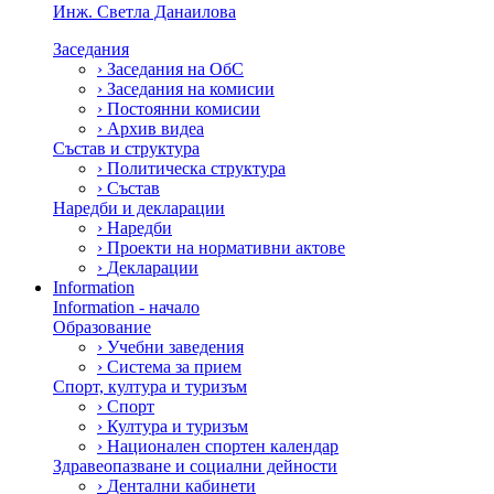
Инж. Светла Данаилова
Заседания
›
Заседания на ОбС
›
Заседания на комисии
›
Постоянни комисии
›
Архив видеа
Състав и структура
›
Политическа структура
›
Състав
Наредби и декларации
›
Наредби
›
Проекти на нормативни актове
›
Декларации
Information
Information - начало
Образование
›
Учебни заведения
›
Система за прием
Спорт, култура и туризъм
›
Спорт
›
Култура и туризъм
›
Национален спортен календар
Здравеопазване и социални дейности
›
Дентални кабинети