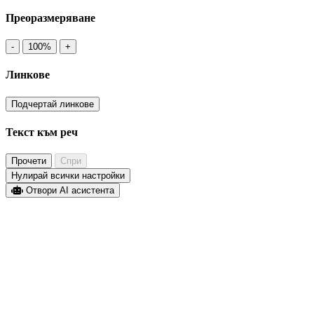
Преоразмеряване
-
100%
+
Линкове
Подчертай линкове
Текст към реч
Прочети
Спри
Нулирай всички настройки
Отвори AI асистента