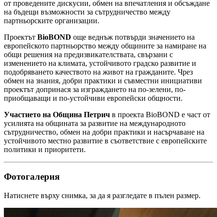
от проведените дискусии, обмен на впечатления и обсъждане
на бъдещи възможности за сътрудничество между
партньорските организации.
Проектът
BioBOND
още веднъж потвърди значението на
европейското партньорство между общините за намиране на
общи решения на предизвикателствата, свързани с
изменението на климата, устойчивото градско развитие и
подобряването качеството на живот на гражданите. Чрез
обмен на знания, добри практики и съвместни инициативи
проектът допринася за изграждането на по-зелени, по-
приобщаващи и по-устойчиви европейски общности.
Участието на Община Петрич
в проекта BioBOND е част от
усилията на общината за развитие на международното
сътрудничество, обмен на добри практики и насърчаване на
устойчивото местно развитие в съответствие с европейските
политики и приоритети.
Фотогалерия
Натиснете върху снимка, за да я разгледате в пълен размер.