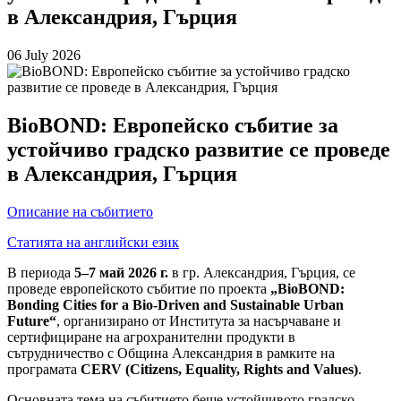
в Александрия, Гърция
06 July 2026
BioBOND: Европейско събитие за
устойчиво градско развитие се проведе
в Александрия, Гърция
Описание на събитието
Статията на английски език
В периода
5–7 май 2026 г.
в гр. Александрия, Гърция, се
проведе европейското събитие по проекта
„BioBOND:
Bonding Cities for a Bio-Driven and Sustainable Urban
Future“
, организирано от Института за насърчаване и
сертифициране на агрохранителни продукти в
сътрудничество с Община Александрия в рамките на
програмата
CERV (Citizens, Equality, Rights and Values)
.
Основната тема на събитието беше устойчивото градско