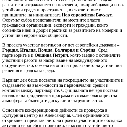
развитие и изграждането на по-зелени, по-приобщаващи и по-
устойчиви градски пространства, в съответствие с
принципите на инициативата
Нов европейски Баухаус
.
Форумът събра представители на местните власти,
граждански организации, експерти и граждани, които
обмениха идеи и добри практики за развитието на модерни и
устойчиви европейски общности.
В проекта участват партньори от пет европейски държави –
Гърция, Италия, Полша, България и Сърбия
. Сред
партньорите е и
Община Петрич
, която заедно с останалите
участници работи за насърчаване на международното
сътрудничество, обмена на опит и прилагането на устойчиви
решения в градската среда.
Първият ден беше посветен на посрещането на участниците и
създаването на възможности за първоначални срещи и
контакти между партньорите. Официалната вечеря постави
началото на тридневната програма и създаде благоприятна
атмосфера за бъдещите дискусии и сътрудничество.
Основните конференционни дейности се проведоха в
Културния център на Александрия. След официалното
откриване и представянето на проекта участниците обсъдиха
актуални европейски политики, свързани с устойчивото