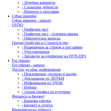
›
Лечебни кабинети
›
Социални дейности
›
Проекти и програми
Urban planning
Urban planning - начало
ОУПО
›
Графична част
›
Графична част - селищна мрежа
›
Обяснителна записка
Градоустройство и Строителство
›
Разрешения за строеж и поставяне
›
Удостоверения
›
Заповеди за одобрение на ПУП-ПРЗ
For citizens
For citizens - начало
Достъп до общ. информация
›
Приложения, сигнали и жалби
›
Декларации по ЗПУКИ
›
Информация по ЗДОИ
›
Избори
›
Архив профил на купувача
Финанси и бюджет
›
Банкови сметки
›
Бюджет и отчети
Икономическа дейност