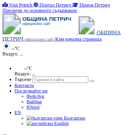
Visit Petrich
Портал Петрич
Прием Петрич
Прескочи до основното съдържание
ОБЩИНА ПЕТРИЧ
официален сайт
ОБЩИНА
ПЕТРИЧ
Към начална страница
официален сайт
--°C
Въздух: ...
--°C
Въздух: ...
Търсене
Контакти
Последвайте ни
Фейсбук
Вайбър
Ютюб
EN
Български
English