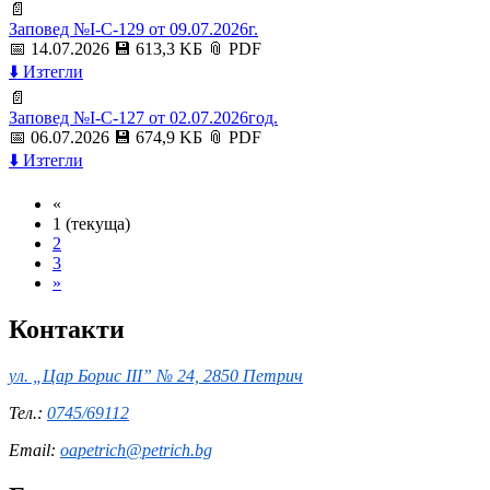
📄
Заповед №I-C-129 от 09.07.2026г.
📅 14.07.2026
💾 613,3 KБ
📎 PDF
⬇️ Изтегли
📄
Заповед №I-C-127 от 02.07.2026год.
📅 06.07.2026
💾 674,9 KБ
📎 PDF
⬇️ Изтегли
«
1
(текуща)
2
3
»
Контакти
ул. „Цар Борис III” № 24, 2850 Петрич
Тел.:
0745/69112
Email:
oapetrich@petrich.bg