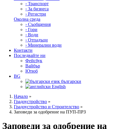
›
Транспорт
›
За бизнеса
›
Регистри
Околна среда
›
Съобщения
›
Гори
›
Води
›
Отпадъци
›
Минерални води
Контакти
Последвайте ни
Фейсбук
Вайбър
Ютюб
BG
български
English
Начало
»
Градоустройство
»
Градоустройство и Строителство
»
Заповеди за одобрение на ПУП-ПРЗ
Заповеди за одобрение на