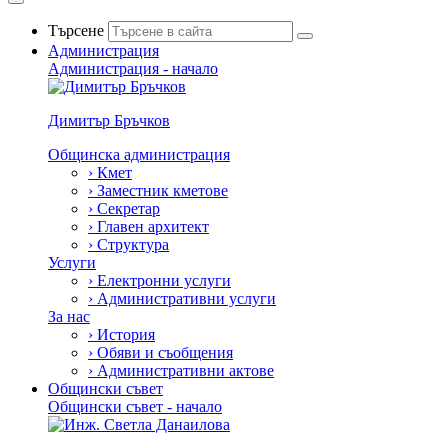
Търсене
Администрация
Администрация - начало
Димитър Бръчков
Общинска администрация
›
Кмет
›
Заместник кметове
›
Секретар
›
Главен архитект
›
Структура
Услуги
›
Електронни услуги
›
Административни услуги
За нас
›
История
›
Обяви и съобщения
›
Административни актове
Общински съвет
Общински съвет - начало