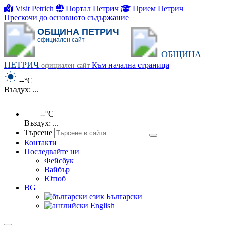
Visit Petrich
Портал Петрич
Прием Петрич
Прескочи до основното съдържание
ОБЩИНА ПЕТРИЧ
официален сайт
ОБЩИНА
ПЕТРИЧ
Към начална страница
официален сайт
--°C
Въздух: ...
--°C
Въздух: ...
Търсене
Контакти
Последвайте ни
Фейсбук
Вайбър
Ютюб
BG
Български
English