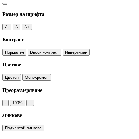
Размер на шрифта
A-
A
A+
Контраст
Нормален
Висок контраст
Инвертиран
Цветове
Цветен
Монохромен
Преоразмеряване
-
100%
+
Линкове
Подчертай линкове