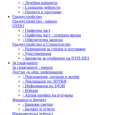
›
Лечебни кабинети
›
Социални дейности
›
Проекти и програми
Градоустройство
Градоустройство - начало
ОУПО
›
Графична част
›
Графична част - селищна мрежа
›
Обяснителна записка
Градоустройство и Строителство
›
Разрешения за строеж и поставяне
›
Удостоверения
›
Заповеди за одобрение на ПУП-ПРЗ
За гражданите
За гражданите - начало
Достъп до общ. информация
›
Приложения, сигнали и жалби
›
Декларации по ЗПУКИ
›
Информация по ЗДОИ
›
Избори
›
Архив профил на купувача
Финанси и бюджет
›
Банкови сметки
›
Бюджет и отчети
Икономическа дейност