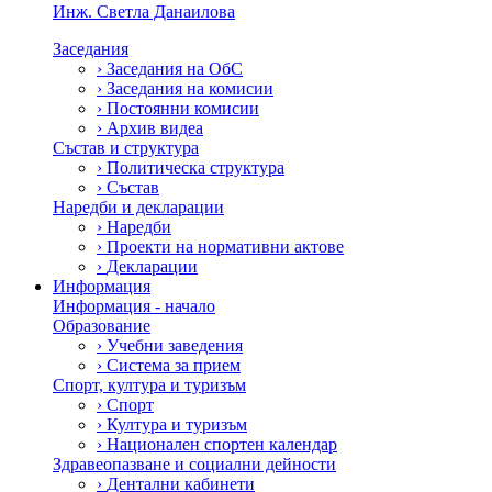
Инж. Светла Данаилова
Заседания
›
Заседания на ОбС
›
Заседания на комисии
›
Постоянни комисии
›
Архив видеа
Състав и структура
›
Политическа структура
›
Състав
Наредби и декларации
›
Наредби
›
Проекти на нормативни актове
›
Декларации
Информация
Информация - начало
Образование
›
Учебни заведения
›
Система за прием
Спорт, култура и туризъм
›
Спорт
›
Култура и туризъм
›
Национален спортен календар
Здравеопазване и социални дейности
›
Дентални кабинети