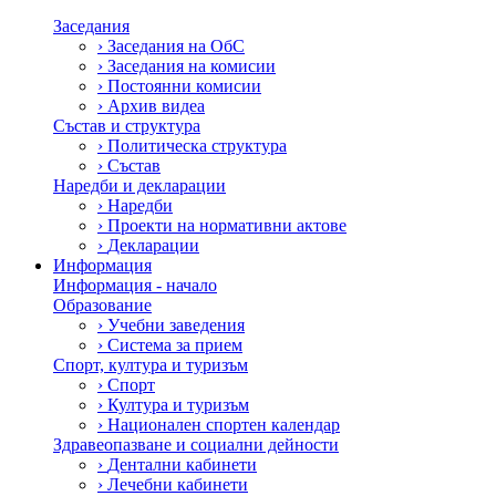
Заседания
›
Заседания на ОбС
›
Заседания на комисии
›
Постоянни комисии
›
Архив видеа
Състав и структура
›
Политическа структура
›
Състав
Наредби и декларации
›
Наредби
›
Проекти на нормативни актове
›
Декларации
Информация
Информация - начало
Образование
›
Учебни заведения
›
Система за прием
Спорт, култура и туризъм
›
Спорт
›
Култура и туризъм
›
Национален спортен календар
Здравеопазване и социални дейности
›
Дентални кабинети
›
Лечебни кабинети