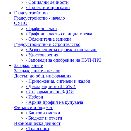
›
Социални дейности
›
Проекти и програми
Градоустройство
Градоустройство - начало
ОУПО
›
Графична част
›
Графична част - селищна мрежа
›
Обяснителна записка
Градоустройство и Строителство
›
Разрешения за строеж и поставяне
›
Удостоверения
›
Заповеди за одобрение на ПУП-ПРЗ
За гражданите
За гражданите - начало
Достъп до общ. информация
›
Приложения, сигнали и жалби
›
Декларации по ЗПУКИ
›
Информация по ЗДОИ
›
Избори
›
Архив профил на купувача
Финанси и бюджет
›
Банкови сметки
›
Бюджет и отчети
Икономическа дейност
›
Транспорт