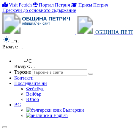
Visit Petrich
Портал Петрич
Прием Петрич
Прескочи до основното съдържание
ОБЩИНА ПЕТРИЧ
официален сайт
ОБЩИНА ПЕТ
--°C
Въздух: ...
--°C
Въздух: ...
Търсене
Контакти
Последвайте ни
Фейсбук
Вайбър
Ютюб
BG
Български
English