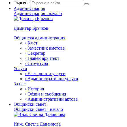
Търсене
Администрация
Администрация - начало
Димитър Бръчков
Общинска администрация
›
Кмет
›
Заместник кметове
›
Секретар
›
Главен архитект
›
Структура
Услуги
›
Електронни услуги
›
Административни услуги
За нас
›
История
›
Обяви и съобщения
›
Административни актове
Общински съвет
Общински съвет - начало
Инж. Светла Данаилова