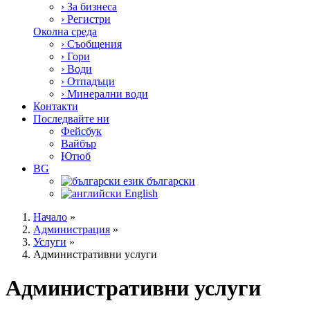
›
За бизнеса
›
Регистри
Околна среда
›
Съобщения
›
Гори
›
Води
›
Отпадъци
›
Минерални води
Контакти
Последвайте ни
Фейсбук
Вайбър
Ютюб
BG
български
English
Начало
»
Администрация
»
Услуги
»
Административни услуги
Административни услуги