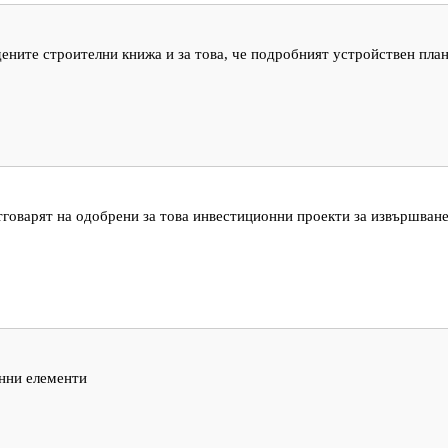
дените строителни книжа и за това, че подробният устройствен пла
тговарят на одобрени за това инвестиционни проекти за извършван
нни елементи