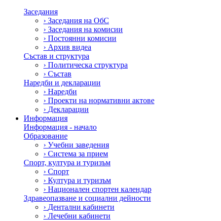
Заседания
›
Заседания на ОбС
›
Заседания на комисии
›
Постоянни комисии
›
Архив видеа
Състав и структура
›
Политическа структура
›
Състав
Наредби и декларации
›
Наредби
›
Проекти на нормативни актове
›
Декларации
Информация
Информация - начало
Образование
›
Учебни заведения
›
Система за прием
Спорт, култура и туризъм
›
Спорт
›
Култура и туризъм
›
Национален спортен календар
Здравеопазване и социални дейности
›
Дентални кабинети
›
Лечебни кабинети