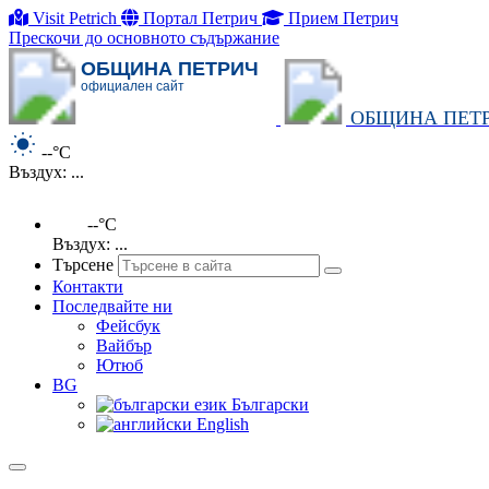
Visit Petrich
Портал Петрич
Прием Петрич
Прескочи до основното съдържание
ОБЩИНА ПЕТРИЧ
официален сайт
ОБЩИНА ПЕТ
--°C
Въздух: ...
--°C
Въздух: ...
Търсене
Контакти
Последвайте ни
Фейсбук
Вайбър
Ютюб
BG
Български
English