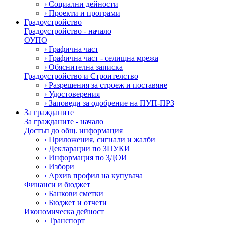
›
Социални дейности
›
Проекти и програми
Градоустройство
Градоустройство - начало
ОУПО
›
Графична част
›
Графична част - селищна мрежа
›
Обяснителна записка
Градоустройство и Строителство
›
Разрешения за строеж и поставяне
›
Удостоверения
›
Заповеди за одобрение на ПУП-ПРЗ
За гражданите
За гражданите - начало
Достъп до общ. информация
›
Приложения, сигнали и жалби
›
Декларации по ЗПУКИ
›
Информация по ЗДОИ
›
Избори
›
Архив профил на купувача
Финанси и бюджет
›
Банкови сметки
›
Бюджет и отчети
Икономическа дейност
›
Транспорт