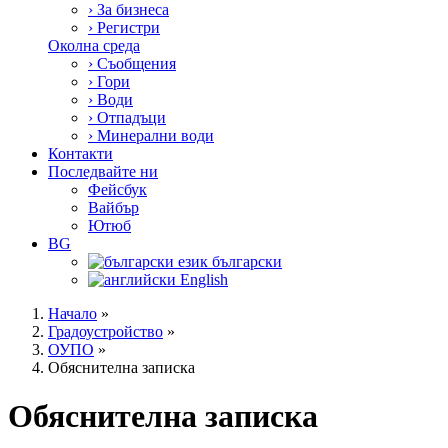
›
За бизнеса
›
Регистри
Околна среда
›
Съобщения
›
Гори
›
Води
›
Отпадъци
›
Минерални води
Контакти
Последвайте ни
Фейсбук
Вайбър
Ютюб
BG
български
English
Начало
»
Градоустройство
»
ОУПО
»
Обяснителна записка
Обяснителна записка