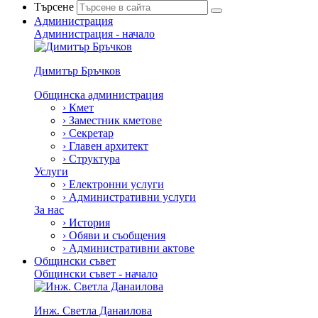
Търсене
Администрация
Администрация - начало
Димитър Бръчков
Общинска администрация
›
Кмет
›
Заместник кметове
›
Секретар
›
Главен архитект
›
Структура
Услуги
›
Електронни услуги
›
Административни услуги
За нас
›
История
›
Обяви и съобщения
›
Административни актове
Общински съвет
Общински съвет - начало
Инж. Светла Данаилова