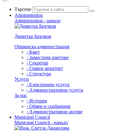
Търсене
Administration
Administration - начало
Димитър Бръчков
Общинска администрация
›
Кмет
›
Заместник кметове
›
Секретар
›
Главен архитект
›
Структура
Услуги
›
Електронни услуги
›
Административни услуги
За нас
›
История
›
Обяви и съобщения
›
Административни актове
Municipal Council
Municipal Council - начало