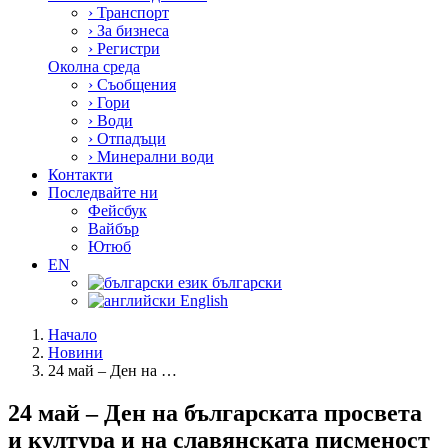
›
Транспорт
›
За бизнеса
›
Регистри
Околна среда
›
Съобщения
›
Гори
›
Води
›
Отпадъци
›
Минерални води
Контакти
Последвайте ни
Фейсбук
Вайбър
Ютюб
EN
български
English
Начало
Новини
24 май – Ден на …
24 май – Ден на българската просвета
и култура и на славянската писменост