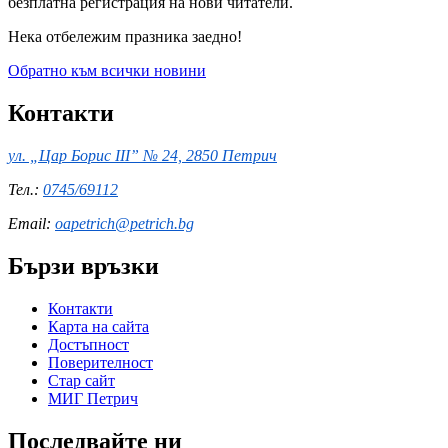
безплатна регистрация на нови читатели.
Нека отбележим празника заедно!
Обратно към всички новини
Контакти
ул. „Цар Борис III” № 24, 2850 Петрич
Тел.:
0745/69112
Email:
oapetrich@petrich.bg
Бързи връзки
Контакти
Карта на сайта
Достъпност
Поверителност
Стар сайт
МИГ Петрич
Последвайте ни