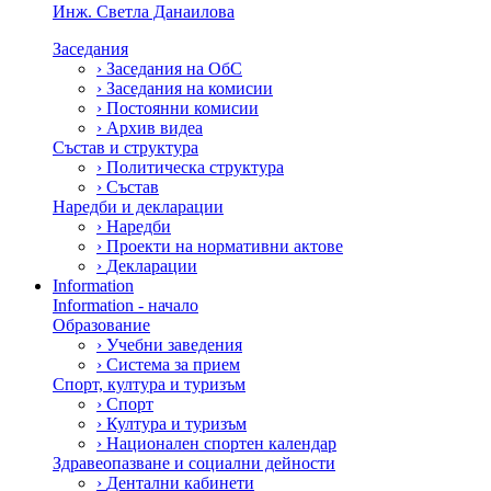
Инж. Светла Данаилова
Заседания
›
Заседания на ОбС
›
Заседания на комисии
›
Постоянни комисии
›
Архив видеа
Състав и структура
›
Политическа структура
›
Състав
Наредби и декларации
›
Наредби
›
Проекти на нормативни актове
›
Декларации
Information
Information - начало
Образование
›
Учебни заведения
›
Система за прием
Спорт, култура и туризъм
›
Спорт
›
Култура и туризъм
›
Национален спортен календар
Здравеопазване и социални дейности
›
Дентални кабинети