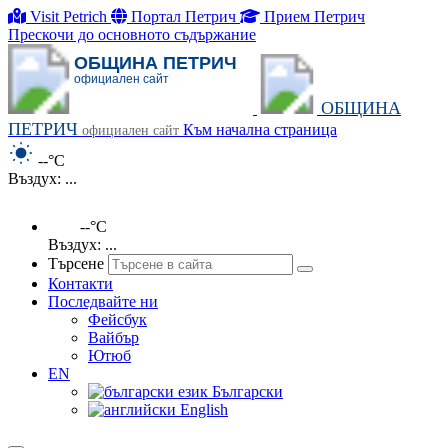
Visit Petrich
Портал Петрич
Прием Петрич
Прескочи до основното съдържание
ОБЩИНА ПЕТРИЧ
официален сайт
ОБЩИНА
ПЕТРИЧ
Към начална страница
официален сайт
--°C
Въздух: ...
--°C
Въздух: ...
Търсене
Контакти
Последвайте ни
Фейсбук
Вайбър
Ютюб
EN
Български
English