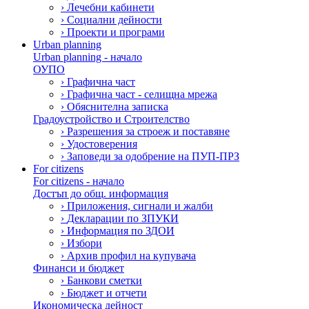
›
Лечебни кабинети
›
Социални дейности
›
Проекти и програми
Urban planning
Urban planning - начало
ОУПО
›
Графична част
›
Графична част - селищна мрежа
›
Обяснителна записка
Градоустройство и Строителство
›
Разрешения за строеж и поставяне
›
Удостоверения
›
Заповеди за одобрение на ПУП-ПРЗ
For citizens
For citizens - начало
Достъп до общ. информация
›
Приложения, сигнали и жалби
›
Декларации по ЗПУКИ
›
Информация по ЗДОИ
›
Избори
›
Архив профил на купувача
Финанси и бюджет
›
Банкови сметки
›
Бюджет и отчети
Икономическа дейност