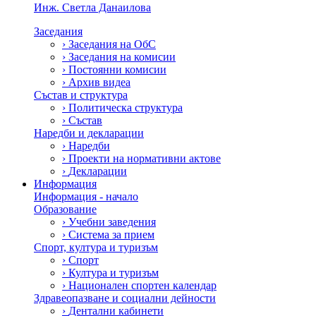
Инж. Светла Данаилова
Заседания
›
Заседания на ОбС
›
Заседания на комисии
›
Постоянни комисии
›
Архив видеа
Състав и структура
›
Политическа структура
›
Състав
Наредби и декларации
›
Наредби
›
Проекти на нормативни актове
›
Декларации
Информация
Информация - начало
Образование
›
Учебни заведения
›
Система за прием
Спорт, култура и туризъм
›
Спорт
›
Култура и туризъм
›
Национален спортен календар
Здравеопазване и социални дейности
›
Дентални кабинети