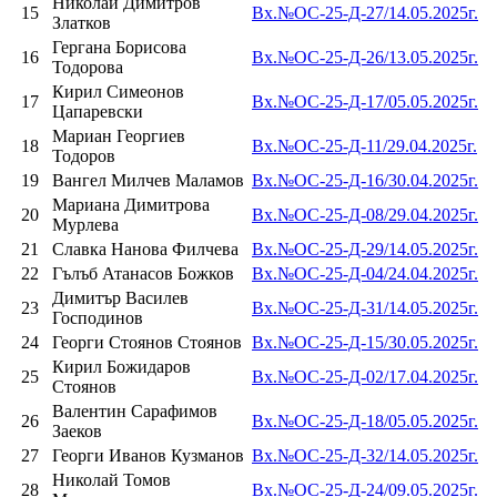
Николай Димитров
15
Вх.№ОС-25-Д-27/14.05.2025г.
Златков
Гергана Борисова
16
Вх.№ОС-25-Д-26/13.05.2025г.
Тодорова
Кирил Симеонов
17
Вх.№ОС-25-Д-17/05.05.2025г.
Цапаревски
Мариан Георгиев
18
Вх.№ОС-25-Д-11/29.04.2025г.
Тодоров
19
Вангел Милчев Маламов
Вх.№ОС-25-Д-16/30.04.2025г.
Мариана Димитрова
20
Вх.№ОС-25-Д-08/29.04.2025г.
Мурлева
21
Славка Нанова Филчева
Вх.№ОС-25-Д-29/14.05.2025г.
22
Гълъб Атанасов Божков
Вх.№ОС-25-Д-04/24.04.2025г.
Димитър Василев
23
Вх.№ОС-25-Д-31/14.05.2025г.
Господинов
24
Георги Стоянов Стоянов
Вх.№ОС-25-Д-15/30.05.2025г.
Кирил Божидаров
25
Вх.№ОС-25-Д-02/17.04.2025г.
Стоянов
Валентин Сарафимов
26
Вх.№ОС-25-Д-18/05.05.2025г.
Заеков
27
Георги Иванов Кузманов
Вх.№ОС-25-Д-32/14.05.2025г.
Николай Томов
28
Вх.№ОС-25-Д-24/09.05.2025г.