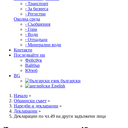
›
Транспорт
›
За бизнеса
›
Регистри
Околна среда
›
Съобщения
›
Гори
›
Води
›
Отпадъци
›
Минерални води
Контакти
Последвайте ни
Фейсбук
Вайбър
Ютюб
BG
български
English
Начало
»
Общински съвет
»
Наредби и декларации
»
Декларации
»
Декларации по чл.49 на други задължени лица