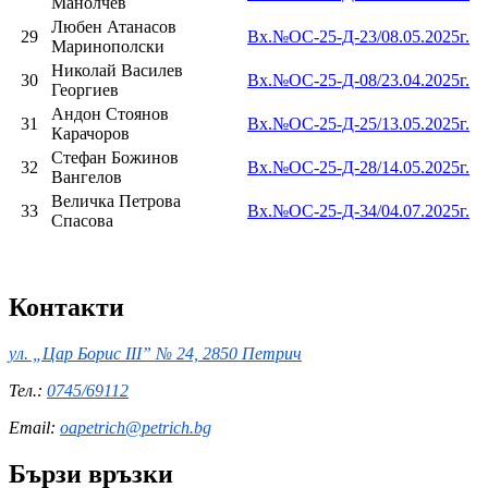
Манолчев
Любен Атанасов
29
Вх.№ОС-25-Д-23/08.05.2025г.
Маринополски
Николай Василев
30
Вх.№ОС-25-Д-08/23.04.2025г.
Георгиев
Андон Стоянов
31
Вх.№ОС-25-Д-25/13.05.2025г.
Карачоров
Стефан Божинов
32
Вх.№ОС-25-Д-28/14.05.2025г.
Вангелов
Величка Петрова
33
Вх.№ОС-25-Д-34/04.07.2025г.
Спасова
Контакти
ул. „Цар Борис III” № 24, 2850 Петрич
Тел.:
0745/69112
Email:
oapetrich@petrich.bg
Бързи връзки