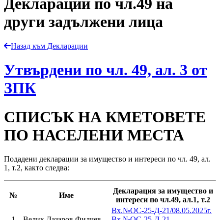
Декларации по чл.49 на
други задължени лица
Назад към Декларации
Утвърдени по чл. 49, ал. 3 от
ЗПК
СПИСЪК НА КМЕТОВЕТЕ
ПО НАСЕЛЕНИ МЕСТА
Подадени декларации за имущество и интереси по чл. 49, ал.
1, т.2, както следва:
Декларация за имущество и
№
Име
интереси по чл.49, ал.1, т.2
Вх.№ОС-25-Д-21/08.05.2025г.
1
Велик Лазаров Филчев
Вх.№ОС-25-Д-21-