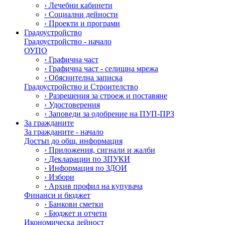
›
Лечебни кабинети
›
Социални дейности
›
Проекти и програми
Градоустройство
Градоустройство - начало
ОУПО
›
Графична част
›
Графична част - селищна мрежа
›
Обяснителна записка
Градоустройство и Строителство
›
Разрешения за строеж и поставяне
›
Удостоверения
›
Заповеди за одобрение на ПУП-ПРЗ
За гражданите
За гражданите - начало
Достъп до общ. информация
›
Приложения, сигнали и жалби
›
Декларации по ЗПУКИ
›
Информация по ЗДОИ
›
Избори
›
Архив профил на купувача
Финанси и бюджет
›
Банкови сметки
›
Бюджет и отчети
Икономическа дейност