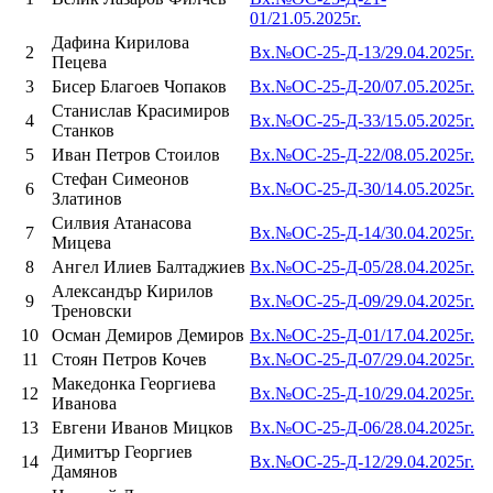
01/21.05.2025г.
Дафина Кирилова
2
Вх.№ОС-25-Д-13/29.04.2025г.
Пецева
3
Бисер Благоев Чопаков
Вх.№ОС-25-Д-20/07.05.2025г.
Станислав Красимиров
4
Вх.№ОС-25-Д-33/15.05.2025г.
Станков
5
Иван Петров Стоилов
Вх.№ОС-25-Д-22/08.05.2025г.
Стефан Симеонов
6
Вх.№ОС-25-Д-30/14.05.2025г.
Златинов
Силвия Атанасова
7
Вх.№ОС-25-Д-14/30.04.2025г.
Мицева
8
Ангел Илиев Балтаджиев
Вх.№ОС-25-Д-05/28.04.2025г.
Александър Кирилов
9
Вх.№ОС-25-Д-09/29.04.2025г.
Треновски
10
Осман Демиров Демиров
Вх.№ОС-25-Д-01/17.04.2025г.
11
Стоян Петров Кочев
Вх.№ОС-25-Д-07/29.04.2025г.
Македонка Георгиева
12
Вх.№ОС-25-Д-10/29.04.2025г.
Иванова
13
Евгени Иванов Мицков
Вх.№ОС-25-Д-06/28.04.2025г.
Димитър Георгиев
14
Вх.№ОС-25-Д-12/29.04.2025г.
Дамянов