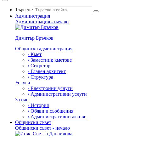
Търсене
Администрация
Администрация - начало
Димитър Бръчков
Общинска администрация
›
Кмет
›
Заместник кметове
›
Секретар
›
Главен архитект
›
Структура
Услуги
›
Електронни услуги
›
Административни услуги
За нас
›
История
›
Обяви и съобщения
›
Административни актове
Общински съвет
Общински съвет - начало