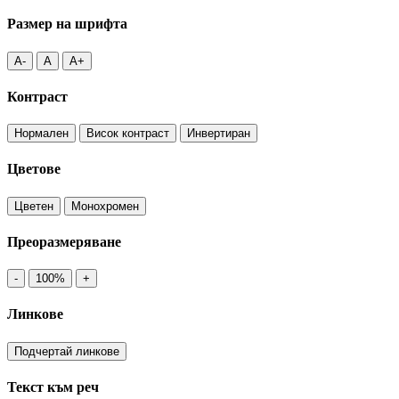
Размер на шрифта
A-
A
A+
Контраст
Нормален
Висок контраст
Инвертиран
Цветове
Цветен
Монохромен
Преоразмеряване
-
100%
+
Линкове
Подчертай линкове
Текст към реч