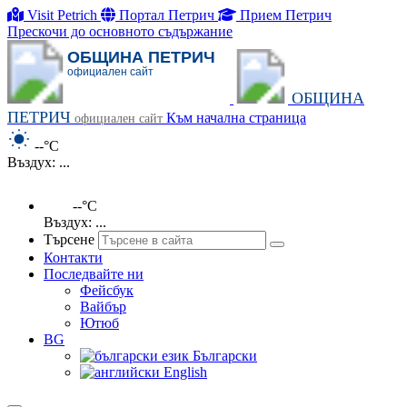
Visit Petrich
Портал Петрич
Прием Петрич
Прескочи до основното съдържание
ОБЩИНА ПЕТРИЧ
официален сайт
ОБЩИНА
ПЕТРИЧ
Към начална страница
официален сайт
--°C
Въздух: ...
--°C
Въздух: ...
Търсене
Контакти
Последвайте ни
Фейсбук
Вайбър
Ютюб
BG
Български
English