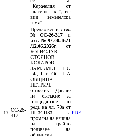
се в м.
"Карачалия" от
"пасище" в "друг
вид земеделска
земя"
Предложение с
вх.
№ОС-26-317
и
изх
.№92-00-1621
/12.06.2026г.
от
БОРИСЛАВ
СТОЯНОВ
КОЛАРОВ –
ЗАМ.КМЕТ ПО
"Ф, Б и ОС" НА
ОБЩИНА
ПЕТРИЧ,
относно: Даване
на съгласие за
процедиране по
реда на чл. 78а от
ОС-26-
15.
ППЗСПЗЗ за
PDF
—
317
промяна на начина
на трайно
ползване на
общински