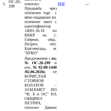
ОС-26-
5.
относно:
PDF
—
298
Продажба чрез
публичен търг с
явно наддаване на
поземлен имот с
идентификатор
14091.36.18 по
КККР на с.
Габрене, общ.
Петрич, обл.
Благоевград, м.
"БУКО"
Предложение с
вх.
№ОС-26-299
и
изх
.№92-00-1440
/02.06.2026г.
от
БОРИСЛАВ
СТОЯНОВ
КОЛАРОВ –
ЗАМ.КМЕТ ПО
"Ф, Б и ОС" НА
ОБЩИНА
ПЕТРИЧ,
относно: Даване