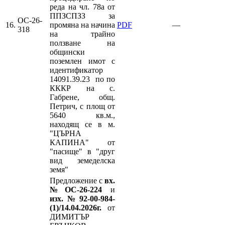
реда на чл. 78а от
ППЗСПЗЗ за
ОС-26-
16.
промяна на начина
PDF
—
318
на трайно
ползване на
общински
поземлен имот с
идентификатор
14091.39.23 по по
КККР на с.
Габрене, общ.
Петрич, с площ от
5640 кв.м.,
находящ се в м.
"ЦЪРНА
КАПИНА" от
"пасище" в "друг
вид земеделска
земя"
Предложение с
вх.
№ОС-26-224
и
изх.№92-00-984-
(1)/14.04.2026г.
от
ДИМИТЪР