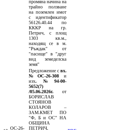
промяна начина на
трайно ползване
на поземлен имот
с идентификатор
56126.40.44 по
КККР на гр.
Петрич, с площ
1303 кв.м.,
находящ се в м.
"Ръждак" от
"пасище" в "друг
вид земеделска
земя"
Предложение с
вх.
№ОС-26-308
и
изх
.№94-00-
5652(7)
/05.06.2026г.
от
БОРИСЛАВ
СТОЯНОВ
КОЛАРОВ –
ЗАМ.КМЕТ ПО
"Ф, Б и ОС" НА
ОБЩИНА
ОС-26-
ПЕТРИЧ,