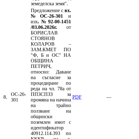
земеделска земя".
Предложение с
вх.
№ОС-26-301
и
изх
.№92-00-1451
/03.06.2026г.
от
БОРИСЛАВ
СТОЯНОВ
КОЛАРОВ –
ЗАМ.КМЕТ ПО
"Ф, Б и ОС" НА
ОБЩИНА
ПЕТРИЧ,
относно: Даване
на съгласие за
процедиране по
реда на чл. 78а от
ОС-26-
ППЗСПЗЗ за
8.
PDF
—
301
промяна на начина
на трайно
ползване на
общински
поземлен имот с
идентификатор
40912.114.393 по
КККР на с.