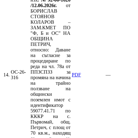
/12.06.2026г.
от
БОРИСЛАВ
СТОЯНОВ
КОЛАРОВ –
ЗАМ.КМЕТ ПО
"Ф, Б и ОС" НА
ОБЩИНА
ПЕТРИЧ,
относно: Даване
на съгласие за
процедиране по
реда на чл. 78а от
ОС-26-
ППЗСПЗЗ за
14.
PDF
—
316
промяна на начина
на трайно
ползване на
общински
поземлен имот с
идентификатор
59077.41.71 по
КККР на с.
Първомай, общ.
Петрич, с площ от
70 кв.м., находящ