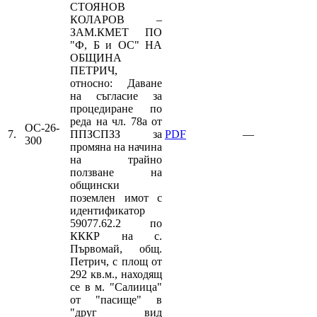
СТОЯНОВ
КОЛАРОВ –
ЗАМ.КМЕТ ПО
"Ф, Б и ОС" НА
ОБЩИНА
ПЕТРИЧ,
относно: Даване
на съгласие за
процедиране по
реда на чл. 78а от
ОС-26-
7.
ППЗСПЗЗ за
PDF
—
300
промяна на начина
на трайно
ползване на
общински
поземлен имот с
идентификатор
59077.62.2 по
КККР на с.
Първомай, общ.
Петрич, с площ от
292 кв.м., находящ
се в м. "Салиица"
от "пасище" в
"друг вид