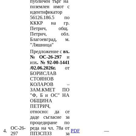
публичен търг на
поземлен имот с
идентификатор
56126.186.5 по
КККР на гр.
Петрич, общ.
Петрич, обл.
Благоевград, м.
"Ляшница"
Предложение с
вх.
№ОС-26-297
и
изх
.№92-00-1441
/02.06.2026г.
от
БОРИСЛАВ
СТОЯНОВ
КОЛАРОВ –
ЗАМ.КМЕТ ПО
"Ф, Б и ОС" НА
ОБЩИНА
ПЕТРИЧ,
относно: да се
даде съгласие за
процедиране по
ОС-26-
реда на чл. 78а от
4.
PDF
—
297
ППЗСПЗЗ за