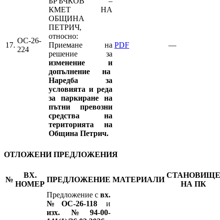
БРЪЧКОВ –
КМЕТ НА
ОБЩИНА
ПЕТРИЧ,
относно:
ОС-26-
17.
Приемане на
PDF
—
224
решение за
изменение и
допълнение на
Наредба за
условията и реда
за паркиране на
пътни превозни
средства на
територията на
Община Петрич.
ОТЛОЖЕНИ ПРЕДЛОЖЕНИЯ
ВХ.
СТАНОВИЩ
№
ПРЕДЛОЖЕНИЕ
МАТЕРИАЛИ
НОМЕР
НА ПК
Предложение с
вх.
№ОС-26-118
и
изх.№94-00-