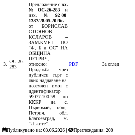
Предложение с
вх.
№ОС-26-283
и
изх
.№92-00-
1387/28.05.2026г.
от БОРИСЛАВ
СТОЯНОВ
КОЛАРОВ –
ЗАМ.КМЕТ ПО
"Ф, Б и ОС" НА
ОБЩИНА
ПЕТРИЧ,
ОС-26-
3.
относно:
PDF
За оглед
283
Продажба чрез
публичен търг с
явно наддаване на
поземлен имот с
идентификатор
59077.100.58 по
КККР на с.
Първомай, общ.
Петрич, обл.
Благоевград, м.
"Лъките".
Публикувано на: 03.06.2026
|
Преглеждания: 208