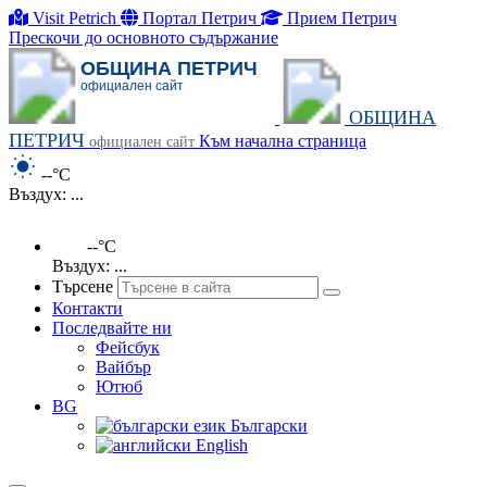
Visit Petrich
Портал Петрич
Прием Петрич
Прескочи до основното съдържание
ОБЩИНА ПЕТРИЧ
официален сайт
ОБЩИНА
ПЕТРИЧ
Към начална страница
официален сайт
--°C
Въздух: ...
--°C
Въздух: ...
Търсене
Контакти
Последвайте ни
Фейсбук
Вайбър
Ютюб
BG
Български
English