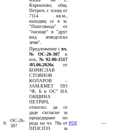
Кърналово, общ.
Петрич, с площ от
7114 кв.м.,
находящ се в м.
"Пинговица" от
"пасище" в "друг
вид земеделска
земя".
Предложение с
вх.
№ОС-26-307
и
изх
.№92-00-1517
/05.06.2026г.
от
БОРИСЛАВ
СТОЯНОВ
КОЛАРОВ –
ЗАМ.КМЕТ ПО
"Ф, Б и ОС" НА
ОБЩИНА
ПЕТРИЧ,
относно: да се
даде съгласие за
процедиране по
ОС-26-
9.
реда на чл. 78а от
PDF
—
307
ППЗСПЗЗ за