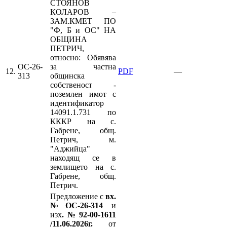
СТОЯНОВ
КОЛАРОВ –
ЗАМ.КМЕТ ПО
"Ф, Б и ОС" НА
ОБЩИНА
ПЕТРИЧ,
относно: Обявява
ОС-26-
за частна
12.
PDF
—
313
общинска
собственост -
поземлен имот с
идентификатор
14091.1.731 по
КККР на с.
Габрене, общ.
Петрич, м.
"Аджийца"
находящ се в
землището на с.
Габрене, общ.
Петрич.
Предложение с
вх.
№ОС-26-314
и
изх
.№92-00-1611
/11.06.2026г.
от