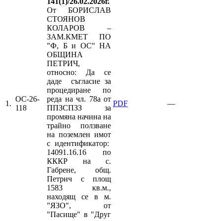
141(1)/26.02.2026г.
От БОРИСЛАВ
СТОЯНОВ
КОЛАРОВ –
ЗАМ.КМЕТ ПО
"Ф, Б и ОС" НА
ОБЩИНА
ПЕТРИЧ,
относно: Да се
даде съгласие за
процедиране по
ОС-26-
реда на чл. 78а от
1.
PDF
—
118
ППЗСПЗЗ за
промяна начина на
трайно ползване
на поземлен имот
с идентификатор:
14091.16.16 по
КККР на с.
Габрене, общ.
Петрич с площ
1583 кв.м.,
находящ се в м.
"ЯЗО", от
"Пасище" в "Друг