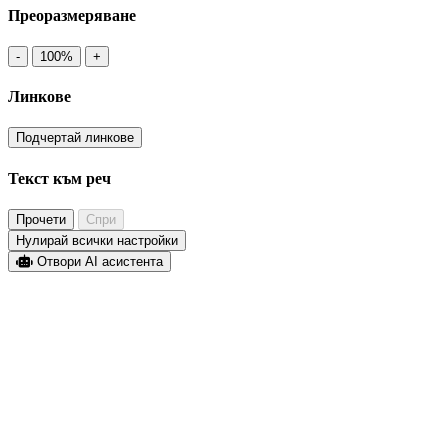
Преоразмеряване
-
100%
+
Линкове
Подчертай линкове
Текст към реч
Прочети
Спри
Нулирай всички настройки
Отвори AI асистента