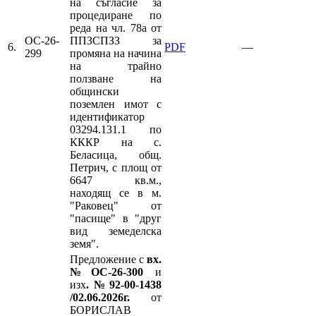
на съгласие за
процедиране по
реда на чл. 78а от
ОС-26-
ППЗСПЗЗ за
6.
PDF
—
299
промяна на начина
на трайно
ползване на
общински
поземлен имот с
идентификатор
03294.131.1 по
КККР на с.
Беласица, общ.
Петрич, с площ от
6647 кв.м.,
находящ се в м.
"Раковец" от
"пасище" в "друг
вид земеделска
земя".
Предложение с
вх.
№ОС-26-300
и
изх
.№92-00-1438
/02.06.2026г.
от
БОРИСЛАВ