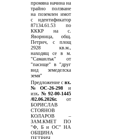
промяна начина на
трайно ползване
на поземлен имот
с идентификатор
87134.61.53 по
КККР на с.
Яворница, общ.
Петрич, с площ
2928 кв.м.,
находящ се в м.
"Саманлък" от
"пасище" в "друг
вид земеделска
земя"
Предложение с
вх.
№ОС-26-298
и
изх
.№92-00-1445
/02.06.2026г.
от
БОРИСЛАВ
СТОЯНОВ
КОЛАРОВ –
ЗАМ.КМЕТ ПО
"Ф, Б и ОС" НА
ОБЩИНА
ПЕТРИЧ,