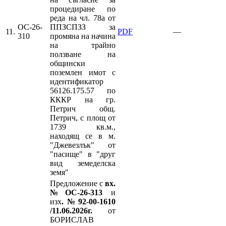
процедиране по
реда на чл. 78а от
ОС-26-
ППЗСПЗЗ за
11.
PDF
—
310
промяна на начина
на трайно
ползване на
общински
поземлен имот с
идентификатор
56126.175.57 по
КККР на гр.
Петрич общ.
Петрич, с площ от
1739 кв.м.,
находящ се в м.
"Джевезлък" от
"пасище" в "друг
вид земеделска
земя"
Предложение с
вх.
№ОС-26-313
и
изх
.№92-00-1610
/11.06.2026г.
от
БОРИСЛАВ