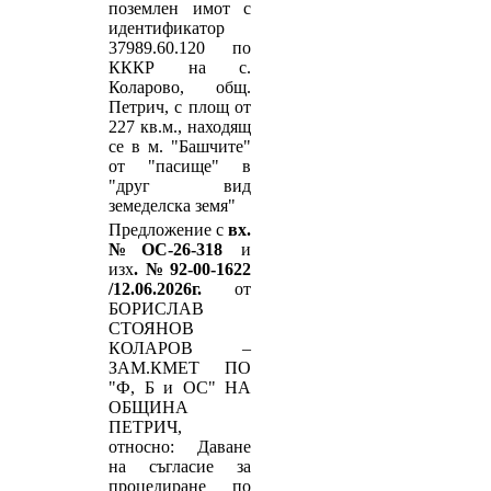
поземлен имот с
идентификатор
37989.60.120 по
КККР на с.
Коларово, общ.
Петрич, с площ от
227 кв.м., находящ
се в м. "Башчите"
от "пасище" в
"друг вид
земеделска земя"
Предложение с
вх.
№ОС-26-318
и
изх
.№92-00-1622
/12.06.2026г.
от
БОРИСЛАВ
СТОЯНОВ
КОЛАРОВ –
ЗАМ.КМЕТ ПО
"Ф, Б и ОС" НА
ОБЩИНА
ПЕТРИЧ,
относно: Даване
на съгласие за
процедиране по