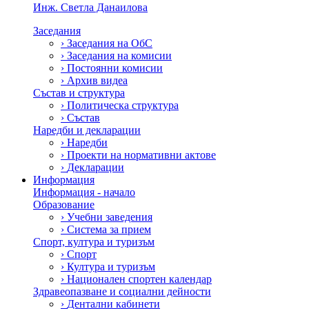
Инж. Светла Данаилова
Заседания
›
Заседания на ОбС
›
Заседания на комисии
›
Постоянни комисии
›
Архив видеа
Състав и структура
›
Политическа структура
›
Състав
Наредби и декларации
›
Наредби
›
Проекти на нормативни актове
›
Декларации
Информация
Информация - начало
Образование
›
Учебни заведения
›
Система за прием
Спорт, култура и туризъм
›
Спорт
›
Култура и туризъм
›
Национален спортен календар
Здравеопазване и социални дейности
›
Дентални кабинети