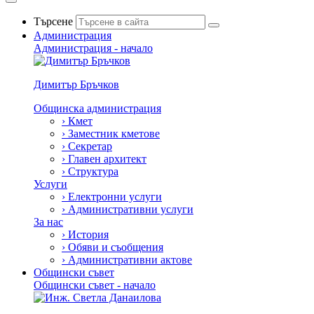
Търсене
Администрация
Администрация - начало
Димитър Бръчков
Общинска администрация
›
Кмет
›
Заместник кметове
›
Секретар
›
Главен архитект
›
Структура
Услуги
›
Електронни услуги
›
Административни услуги
За нас
›
История
›
Обяви и съобщения
›
Административни актове
Общински съвет
Общински съвет - начало