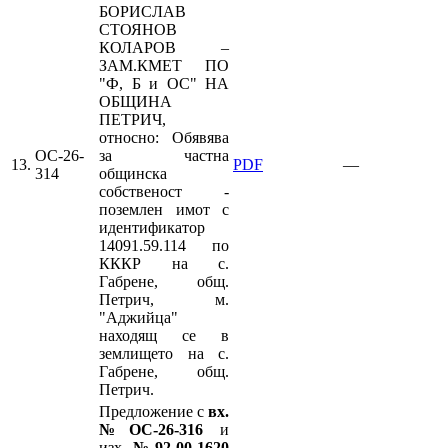
БОРИСЛАВ
СТОЯНОВ
КОЛАРОВ –
ЗАМ.КМЕТ ПО
"Ф, Б и ОС" НА
ОБЩИНА
ПЕТРИЧ,
относно: Обявява
ОС-26-
за частна
13.
PDF
—
314
общинска
собственост -
поземлен имот с
идентификатор
14091.59.114 по
КККР на с.
Габрене, общ.
Петрич, м.
"Аджийца"
находящ се в
землището на с.
Габрене, общ.
Петрич.
Предложение с
вх.
№ОС-26-316
и
изх
.№92-00-1620