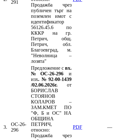
291
Продажба чрез
публичен търг на
поземлен имот с
идентификатор
56126.45.6 по
КККР на гр.
Петрич, общ.
Петрич, обл.
Благоевград, м.
"Неволница –
лозята"
Предложение с
вх.
№ОС-26-296
и
изх
.№92-00-1439
/02.06.2026г.
от
БОРИСЛАВ
СТОЯНОВ
КОЛАРОВ –
ЗАМ.КМЕТ ПО
"Ф, Б и ОС" НА
ОБЩИНА
ОС-26-
ПЕТРИЧ,
3.
PDF
—
296
относно:
Продажба чрез