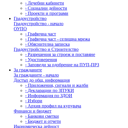
›
Лечебни кабинети
›
Социални дейности
›
Проекти и програми
Градоустройство
Градоустройство - начало
ОУПО
›
Графична част
›
Графична част - селищна мрежа
›
Обяснителна записка
Градоустройство и Строителство
›
Разрешения за строеж и поставяне
›
Удостоверения
›
Заповеди за одобрение на ПУП-ПРЗ
За гражданите
За гражданите - начало
Достъп до общ. информация
›
Приложения, сигнали и жалби
›
Декларации по ЗПУКИ
›
Информация по ЗДОИ
›
Избори
›
Архив профил на купувача
Финанси и бюджет
›
Банкови сметки
›
Бюджет и отчети
Икономическа дейност