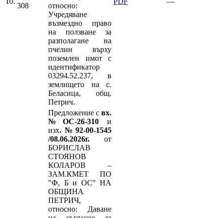
10.
PDF
—
308
относно:
Учредяване
възмездно право
на ползване за
разполагане на
пчелин върху
поземлен имот с
идентификатор
03294.52.237, в
землището на с.
Беласица, общ.
Петрич.
Предложение с
вх.
№ОС-26-310
и
изх
.№92-00-1545
/08.06.2026г.
от
БОРИСЛАВ
СТОЯНОВ
КОЛАРОВ –
ЗАМ.КМЕТ ПО
"Ф, Б и ОС" НА
ОБЩИНА
ПЕТРИЧ,
относно: Даване
на съгласие за