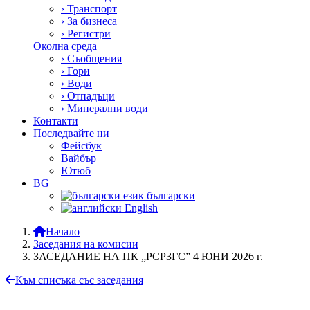
›
Транспорт
›
За бизнеса
›
Регистри
Околна среда
›
Съобщения
›
Гори
›
Води
›
Отпадъци
›
Минерални води
Контакти
Последвайте ни
Фейсбук
Вайбър
Ютюб
BG
български
English
Начало
Заседания на комисии
ЗАСЕДАНИЕ НА ПК „РСРЗГС” 4 ЮНИ 2026 г.
Към списъка със заседания