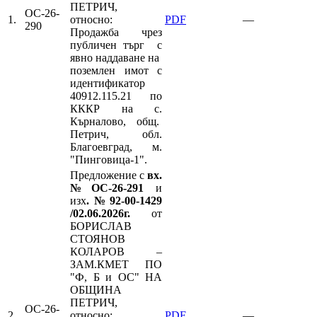
ПЕТРИЧ,
ОС-26-
1.
относно:
PDF
—
290
Продажба чрез
публичен търг с
явно наддаване на
поземлен имот с
идентификатор
40912.115.21 по
КККР на с.
Кърналово, общ.
Петрич, обл.
Благоевград, м.
"Пинговица-1".
Предложение с
вх.
№ОС-26-291
и
изх
.№92-00-1429
/02.06.2026г.
от
БОРИСЛАВ
СТОЯНОВ
КОЛАРОВ –
ЗАМ.КМЕТ ПО
"Ф, Б и ОС" НА
ОБЩИНА
ПЕТРИЧ,
ОС-26-
2.
относно:
PDF
—