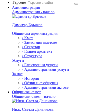
Търсене
Администрация
Администрация - начало
Димитър Бръчков
Общинска администрация
›
Кмет
›
Заместник кметове
›
Секретар
›
Главен архитект
›
Структура
Услуги
›
Електронни услуги
›
Административни услуги
За нас
›
История
›
Обяви и съобщения
›
Административни актове
Общински съвет
Общински съвет - начало
Инж. Светла Данаилова