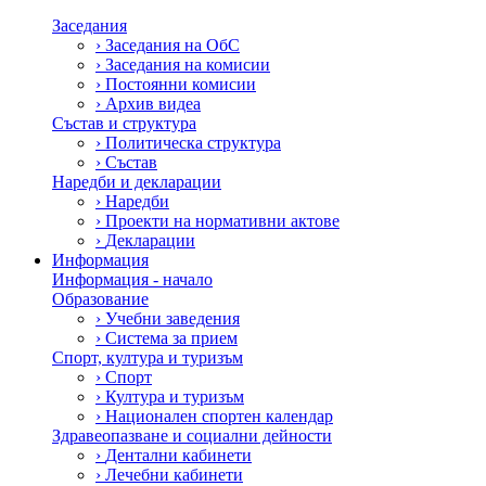
Заседания
›
Заседания на ОбС
›
Заседания на комисии
›
Постоянни комисии
›
Архив видеа
Състав и структура
›
Политическа структура
›
Състав
Наредби и декларации
›
Наредби
›
Проекти на нормативни актове
›
Декларации
Информация
Информация - начало
Образование
›
Учебни заведения
›
Система за прием
Спорт, култура и туризъм
›
Спорт
›
Култура и туризъм
›
Национален спортен календар
Здравеопазване и социални дейности
›
Дентални кабинети
›
Лечебни кабинети