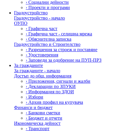
›
Социални дейности
›
Проекти и програми
Градоустройство
Градоустройство - начало
ОУПО
›
Графична част
›
Графична част - селищна мрежа
›
Обяснителна записка
Градоустройство и Строителство
›
Разрешения за строеж и поставяне
›
Удостоверения
›
Заповеди за одобрение на ПУП-ПРЗ
За гражданите
За гражданите - начало
Достъп до общ. информация
›
Приложения, сигнали и жалби
›
Декларации по ЗПУКИ
›
Информация по ЗДОИ
›
Избори
›
Архив профил на купувача
Финанси и бюджет
›
Банкови сметки
›
Бюджет и отчети
Икономическа дейност
›
Транспорт