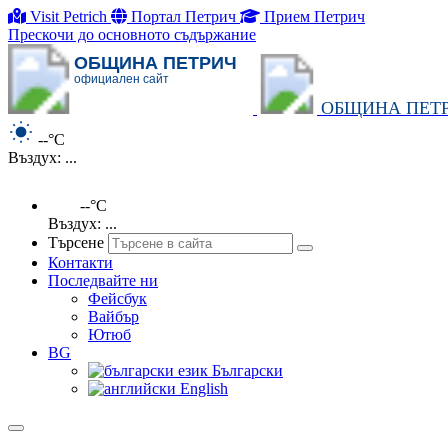
Visit Petrich
Портал Петрич
Прием Петрич
Прескочи до основното съдържание
ОБЩИНА ПЕТРИЧ
официален сайт
ОБЩИНА ПЕТ
--°C
Въздух: ...
--°C
Въздух: ...
Търсене
Контакти
Последвайте ни
Фейсбук
Вайбър
Ютюб
BG
Български
English