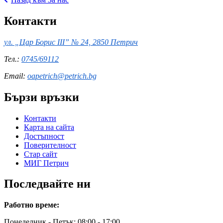
Контакти
ул. „Цар Борис III” № 24, 2850 Петрич
Тел.:
0745/69112
Email:
oapetrich@petrich.bg
Бързи връзки
Контакти
Карта на сайта
Достъпност
Поверителност
Стар сайт
МИГ Петрич
Последвайте ни
Работно време:
Понеделник - Петък: 08:00 - 17:00