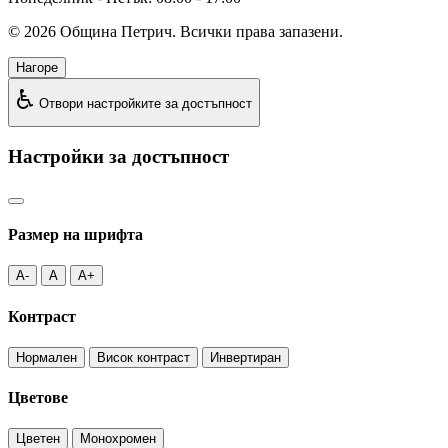
©
2026
Община Петрич. Всички права запазени.
Нагоре
♿
Отвори настройките за достъпност
Настройки за достъпност
Размер на шрифта
A-
A
A+
Контраст
Нормален
Висок контраст
Инвертиран
Цветове
Цветен
Монохромен