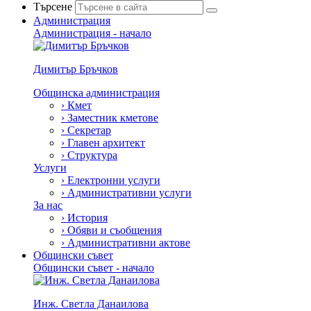
Търсене
Администрация
Администрация - начало
Димитър Бръчков
Общинска администрация
›
Кмет
›
Заместник кметове
›
Секретар
›
Главен архитект
›
Структура
Услуги
›
Електронни услуги
›
Административни услуги
За нас
›
История
›
Обяви и съобщения
›
Административни актове
Общински съвет
Общински съвет - начало
Инж. Светла Данаилова