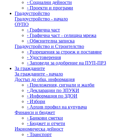
›
Социални дейности
›
Проекти и програми
Градоустройство
Градоустройство - начало
ОУПО
›
Графична част
›
Графична част - селищна мрежа
›
Обяснителна записка
Градоустройство и Строителство
›
Разрешения за строеж и поставяне
›
Удостоверения
›
Заповеди за одобрение на ПУП-ПРЗ
За гражданите
За гражданите - начало
Достъп до общ. информация
›
Приложения, сигнали и жалби
›
Декларации по ЗПУКИ
›
Информация по ЗДОИ
›
Избори
›
Архив профил на купувача
Финанси и бюджет
›
Банкови сметки
›
Бюджет и отчети
Икономическа дейност
›
Транспорт