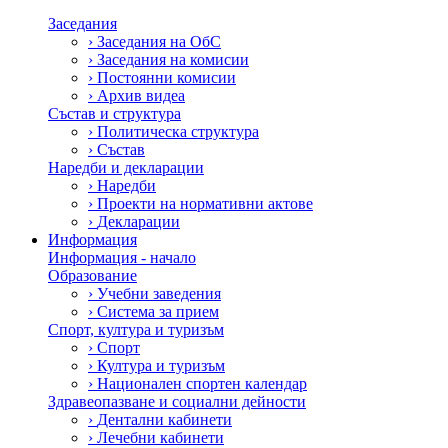
Заседания
›
Заседания на ОбС
›
Заседания на комисии
›
Постоянни комисии
›
Архив видеа
Състав и структура
›
Политическа структура
›
Състав
Наредби и декларации
›
Наредби
›
Проекти на нормативни актове
›
Декларации
Информация
Информация - начало
Образование
›
Учебни заведения
›
Система за прием
Спорт, култура и туризъм
›
Спорт
›
Култура и туризъм
›
Национален спортен календар
Здравеопазване и социални дейности
›
Дентални кабинети
›
Лечебни кабинети