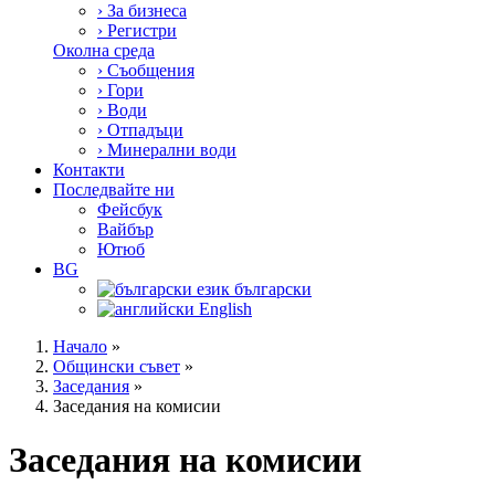
›
За бизнеса
›
Регистри
Околна среда
›
Съобщения
›
Гори
›
Води
›
Отпадъци
›
Минерални води
Контакти
Последвайте ни
Фейсбук
Вайбър
Ютюб
BG
български
English
Начало
»
Общински съвет
»
Заседания
»
Заседания на комисии
Заседания на комисии