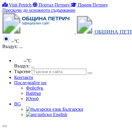
Visit Petrich
Портал Петрич
Прием Петрич
Прескочи до основното съдържание
ОБЩИНА ПЕТРИЧ
официален сайт
ОБЩИНА ПЕТ
--°C
Въздух: ...
--°C
Въздух: ...
Търсене
Контакти
Последвайте ни
Фейсбук
Вайбър
Ютюб
BG
Български
English